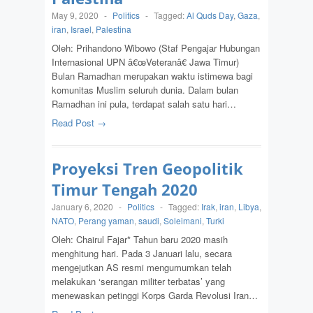
May 9, 2020
-
Politics
-
Tagged:
Al Quds Day
,
Gaza
,
iran
,
Israel
,
Palestina
Oleh: Prihandono Wibowo (Staf Pengajar Hubungan
Internasional UPN â€œVeteranâ€ Jawa Timur)
Bulan Ramadhan merupakan waktu istimewa bagi
komunitas Muslim seluruh dunia. Dalam bulan
Ramadhan ini pula, terdapat salah satu hari…
Read Post →
Proyeksi Tren Geopolitik
Timur Tengah 2020
January 6, 2020
-
Politics
-
Tagged:
Irak
,
iran
,
Libya
,
NATO
,
Perang yaman
,
saudi
,
Soleimani
,
Turki
Oleh: Chairul Fajar* Tahun baru 2020 masih
menghitung hari. Pada 3 Januari lalu, secara
mengejutkan AS resmi mengumumkan telah
melakukan ‘serangan militer terbatas’ yang
menewaskan petinggi Korps Garda Revolusi Iran…