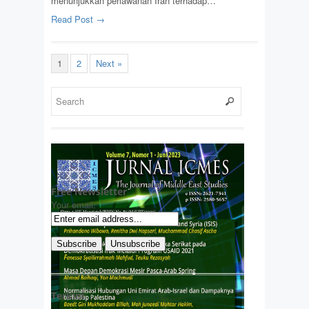
menunjukkan perlawanan Iran terhadap…
Read Post →
1
2
Next »
Free Newsletter
Your email:
Terkini