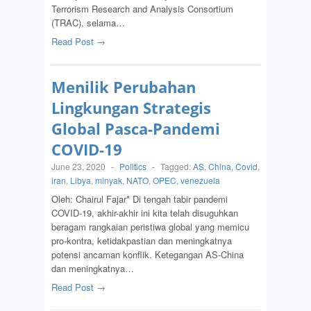
Terrorism Research and Analysis Consortium
(TRAC), selama…
Read Post →
Menilik Perubahan
Lingkungan Strategis
Global Pasca-Pandemi
COVID-19
June 23, 2020
-
Politics
-
Tagged:
AS
,
China
,
Covid
,
iran
,
Libya
,
minyak
,
NATO
,
OPEC
,
venezuela
Oleh: Chairul Fajar* Di tengah tabir pandemi
COVID-19, akhir-akhir ini kita telah disuguhkan
beragam rangkaian peristiwa global yang memicu
pro-kontra, ketidakpastian dan meningkatnya
potensi ancaman konflik. Ketegangan AS-China
dan meningkatnya…
Read Post →