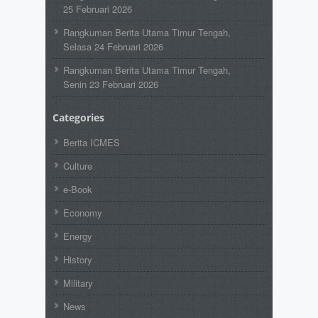
25 Februari 2026
Rangkuman Berita Utama Timur Tengah,
Selasa 24 Februari 2026
Rangkuman Berita Utama Timur Tengah,
Senin 23 Februari 2026
Categories
Berita ICMES
Culture
e-Book
Economy
Energy
History
Military
News