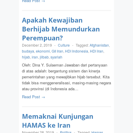
Read Post →
Apakah Kewajiban
Berhijab Memundurkan
Perempuan?
December 2, 2019
-
Culture
-
Tagged:
Afghanistan
,
budaya
,
ekonomi
,
GII Iran
,
HDI Indonesia
,
HDI Iran
,
hijab
,
iran
,
jilbab
,
syariah
Oleh: Dina Y. Sulaeman Jawaban dari pertanyaan
di atas adalah: bergantung sistem dan kinerja
pemerintahan yang mewajibkan hijab tersebut. Kita
tidak bisa menggeneralisasi, masing-masing negara
atau provinsi (di Indonesia ada…
Read Post →
Memaknai Kunjungan
HAMAS ke Iran
November 28, 2019
-
Politics
-
Tagged:
Hamas
,