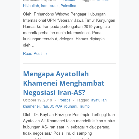
Hizbullah
,
iran
,
Israel
,
Palestina
Oleh: Prihandono Wibowo Pengajar Hubungan
Internasional UPN “Veteran” Jawa Timur Kunjungan
Hamas ke Iran pada pertengahan 2019 yang lalu
menarik perhatian dunia internasional. Pada
kunjungan tersebut, delegasi Hamas dipimpin
oleh…
Read Post →
Mengapa Ayatollah
Khamenei Menghambat
Negosiasi Iran-AS?
October 19, 2019
-
Politics
-
Tagged:
ayatullah
khamenei
,
iran
,
JCPOA
,
rouhani
,
Trump
Oleh: Dr. Kayhan Barzegar Pemimpin Tertinggi Iran
Ayatollah Ali Khamenei telah mendefinisikan status
hubungan AS-Iran saat ini sebagai “tidak perang,
tidak negosiasi.” Posisi ini, di samping