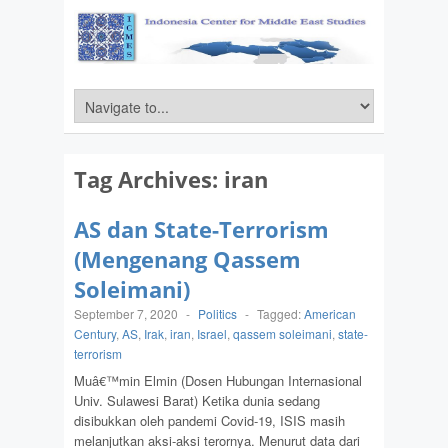
Tag Archives:
iran
AS dan State-Terrorism
(Mengenang Qassem
Soleimani)
September 7, 2020
-
Politics
-
Tagged:
American
Century
,
AS
,
Irak
,
iran
,
Israel
,
qassem soleimani
,
state-
terrorism
Muâ€™min Elmin (Dosen Hubungan Internasional
Univ. Sulawesi Barat) Ketika dunia sedang
disibukkan oleh pandemi Covid-19, ISIS masih
melanjutkan aksi-aksi terornya. Menurut data dari