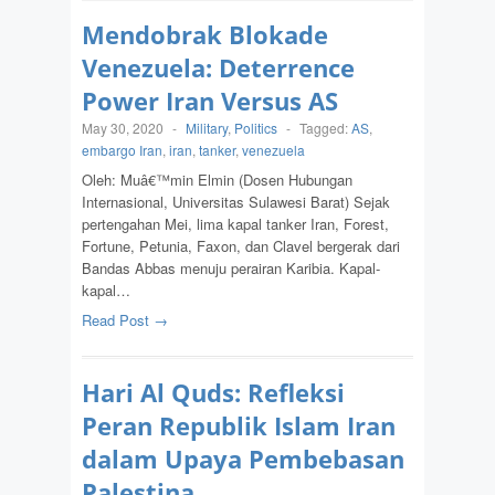
Mendobrak Blokade
Venezuela: Deterrence
Power Iran Versus AS
May 30, 2020
-
Military
,
Politics
-
Tagged:
AS
,
embargo Iran
,
iran
,
tanker
,
venezuela
Oleh: Muâ€™min Elmin (Dosen Hubungan
Internasional, Universitas Sulawesi Barat) Sejak
pertengahan Mei, lima kapal tanker Iran, Forest,
Fortune, Petunia, Faxon, dan Clavel bergerak dari
Bandas Abbas menuju perairan Karibia. Kapal-
kapal…
Read Post →
Hari Al Quds: Refleksi
Peran Republik Islam Iran
dalam Upaya Pembebasan
Palestina