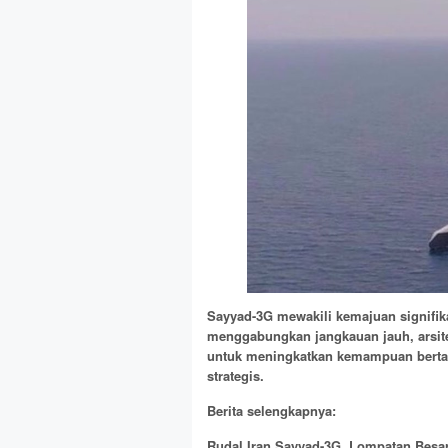
Sayyad-3G mewakili kemajuan signifik
menggabungkan jangkauan jauh, arsitek
untuk meningkatkan kemampuan bertah
strategis.
Berita selengkapnya:
Rudal Iran Sayyad-3G, Lompatan Besar