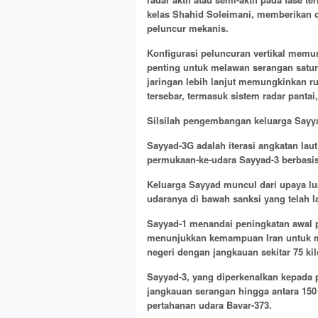
kelas Shahid Soleimani, memberikan c
peluncur mekanis.
Konfigurasi peluncuran vertikal mem
penting untuk melawan serangan satura
jaringan lebih lanjut memungkinkan r
tersebar, termasuk sistem radar pantai
Silsilah pengembangan keluarga Sayy
Sayyad-3G adalah iterasi angkatan laut
permukaan-ke-udara Sayyad-3 berbasis 
Keluarga Sayyad muncul dari upaya l
udaranya di bawah sanksi yang telah l
Sayyad-1 menandai peningkatan awal p
menunjukkan kemampuan Iran untuk m
negeri dengan jangkauan sekitar 75 kil
Sayyad-3, yang diperkenalkan kepada 
jangkauan serangan hingga antara 150
pertahanan udara Bavar-373.