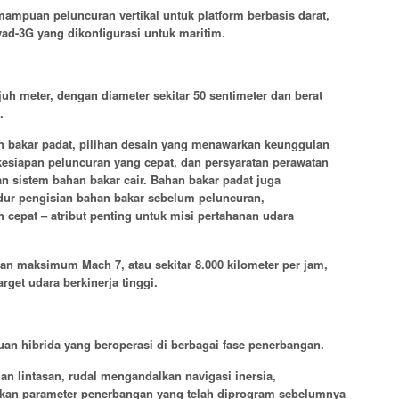
mpuan peluncuran vertikal untuk platform berbasis darat,
ad-3G yang dikonfigurasi untuk maritim.
juh meter, dengan diameter sekitar 50 sentimeter dan berat
.
n bakar padat, pilihan desain yang menawarkan keunggulan
kesiapan peluncuran yang cepat, dan persyaratan perawatan
n sistem bahan bakar cair. Bahan bakar padat juga
ur pengisian bahan bakar sebelum peluncuran,
cepat – atribut penting untuk misi pertahanan udara
an maksimum Mach 7, atau sekitar 8.000 kilometer per jam,
et udara berkinerja tinggi.
n hibrida yang beroperasi di berbagai fase penerbangan.
n lintasan, rudal mengandalkan navigasi inersia,
kan parameter penerbangan yang telah diprogram sebelumnya