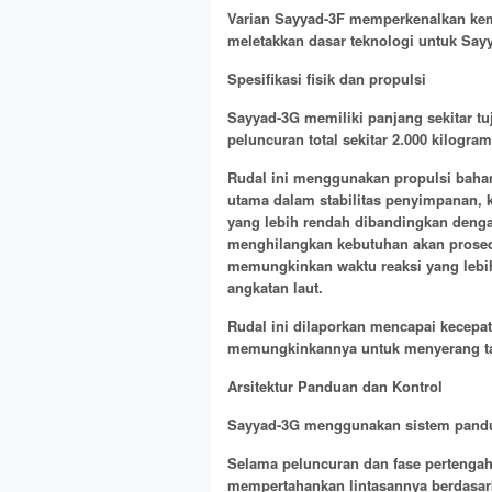
Varian Sayyad-3F memperkenalkan kema
meletakkan dasar teknologi untuk Sayy
Spesifikasi fisik dan propulsi
Sayyad-3G memiliki panjang sekitar tu
peluncuran total sekitar 2.000 kilogram
Rudal ini menggunakan propulsi baha
utama dalam stabilitas penyimpanan, 
yang lebih rendah dibandingkan denga
menghilangkan kebutuhan akan prosed
memungkinkan waktu reaksi yang lebih 
angkatan laut.
Rudal ini dilaporkan mencapai kecepat
memungkinkannya untuk menyerang targ
Arsitektur Panduan dan Kontrol
Sayyad-3G menggunakan sistem pandua
Selama peluncuran dan fase pertengaha
mempertahankan lintasannya berdasar