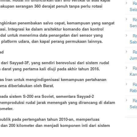
Ra
akupan serangan 360 derajat penuh tanpa perlu rotasi
Sel
Ra
ungkinkan penembakan salvo cepat, kemampuan yang sangat
Sen
si. Integrasi ke dalam arsitektur komando dan kontrol
udal untuk menerima data penargetan dari sensor yang
Ra
, platform udara, dan kapal perang permukaan lainnya.
Sab
ad
Ra
Jum
 dari Sayyad-3F, yang sendiri berevolusi dari sistem rudal
Ra
darat yang pertama kali diuji pada akhir tahun 2016.
Kam
uas Iran untuk mengindigenisasi kemampuan pertahanan
Ra
ama diberlakukan oleh Barat.
Rab
ada sistem S-200 era Soviet, sementara Sayyad-2
Ra
emproduksi rudal jarak menengah yang dirancang di dalam
Sel
ometer.
publik pada pertengahan tahun 2010-an, memperluas
 dan 200 kilometer dan menjadi komponen inti dari sistem