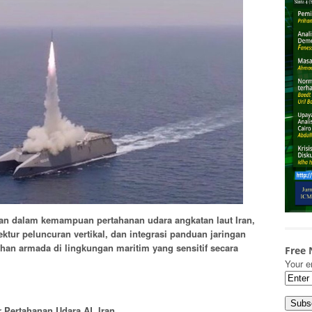
an dalam kemampuan pertahanan udara angkatan laut Iran,
tur peluncuran vertikal, dan integrasi panduan jaringan
an armada di lingkungan maritim yang sensitif secara
Free 
Your e
 Pertahanan Udara AL Iran