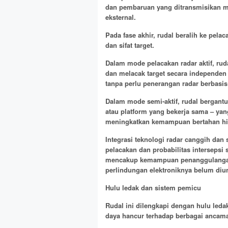
dan pembaruan yang ditransmisikan mel
eksternal.
Pada fase akhir, rudal beralih ke pelac
dan sifat target.
Dalam mode pelacakan radar aktif, ru
dan melacak target secara independen
tanpa perlu penerangan radar berbasis
Dalam mode semi-aktif, rudal bergantu
atau platform yang bekerja sama – ya
meningkatkan kemampuan bertahan hid
Integrasi teknologi radar canggih dan 
pelacakan dan probabilitas intersepsi
mencakup kemampuan penanggulangan ti
perlindungan elektroniknya belum diu
Hulu ledak dan sistem pemicu
Rudal ini dilengkapi dengan hulu led
daya hancur terhadap berbagai ancam