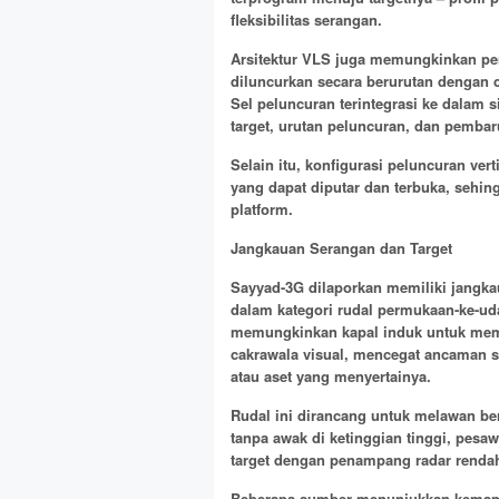
fleksibilitas serangan.
Arsitektur VLS juga memungkinkan p
diluncurkan secara berurutan dengan 
Sel peluncuran terintegrasi ke dalam
target, urutan peluncuran, dan pembar
Selain itu, konfigurasi peluncuran ve
yang dapat diputar dan terbuka, sehi
platform.
Jangkauan Serangan dan Target
Sayyad-3G dilaporkan memiliki jangk
dalam kategori rudal permukaan-ke-ud
memungkinkan kapal induk untuk me
cakrawala visual, mencegat ancaman 
atau aset yang menyertainya.
Rudal ini dirancang untuk melawan be
tanpa awak di ketinggian tinggi, pesaw
target dengan penampang radar renda
Beberapa sumber menunjukkan kemampua