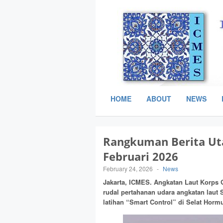
HOME
ABOUT
NEWS
Rangkuman Berita Ut
Februari 2026
February 24, 2026
-
News
Jakarta, ICMES.
Angkatan Laut Korps G
rudal pertahanan udara angkatan laut
latihan “Smart Control” di Selat Horm