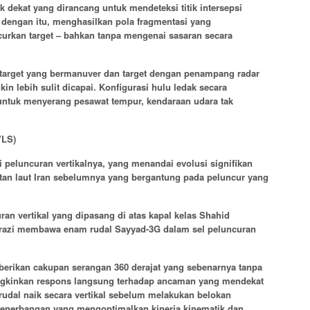
dekat yang dirancang untuk mendeteksi titik intersepsi
dengan itu, menghasilkan pola fragmentasi yang
kan target – bahkan tanpa mengenai sasaran secara
p target yang bermanuver dan target dengan penampang radar
n lebih sulit dicapai. Konfigurasi hulu ledak secara
untuk menyerang pesawat tempur, kendaraan udara tak
VLS)
i peluncuran vertikalnya, yang menandai evolusi signifikan
tan laut Iran sebelumnya yang bergantung pada peluncur yang
uran vertikal yang dipasang di atas kapal kelas Shahid
razi membawa enam rudal Sayyad-3G dalam sel peluncuran
berikan cakupan serangan 360 derajat yang sebenarnya tanpa
ngkinkan respons langsung terhadap ancaman yang mendekat
 rudal naik secara vertikal sebelum melakukan belokan
 penerbangan yang mengoptimalkan kinerja kinematik dan