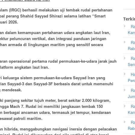
slam (IRGC) berhasil melakukan uji tembak rudal pertahanan
pal perang Shahid Sayyad Shirazi selama latihan “Smart
Terki
uari 2026.
Ra
an dalam kemampuan pertahanan udara angkatan laut Iran,
Kam
tur peluncuran vertikal, dan integrasi panduan jaringan
Ra
an armada di lingkungan maritim yang sensitif secara
Rab
Ra
ran operasional pertama rudal permukaan-ke-udara jarak jauh
Sen
latform angkatan laut Iran.
Ha
ri keluarga sistem permukaan-ke-udara Sayyad Iran yang
Per
rian Sayyad-3 dan Sayyad-3F berbasis darat untuk memenuhi
ng mendesak.
Ra
Jum
i panjang sekitar tujuh meter, berat sekitar 2.000 kilogram,
ngga Mach 7. Rudal ini memiliki jangkauan tembak 150
Ra
n berbagai ancaman udara, termasuk jet tempur, kendaraan
Kam
esawat patroli maritim.
Ra
Rab
n hibrida, menggabungkan navigasi inersia dengan pelacakan
rminal. Rudal ini diluncurkan dari silo vertikal di atas kapal