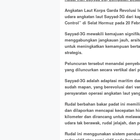
Angkatan Laut Korps Garda Revolusi I
udara angkatan laut Sayyad-3G dari ka
Control” di Selat Hormuz pada 20 Febr
Sayyad-3G mewakili kemajuan signifik
menggabungkan jangkauan jauh, arsitek
untuk meningkatkan kemampuan bertah
strategis.
Peluncuran tersebut menandai penyeba
yang diluncurkan secara vertikal dari p
Sayyad-3G adalah adaptasi maritim da
sudah mapan, yang berevolusi dari va
persyaratan operasi angkatan laut ya
Rudal berbahan bakar padat ini memilik
dan dilaporkan mencapai kecepatan hi
kilometer dan dirancang untuk melawa
udara tak berawak, rudal jelajah, dan p
Rudal ini menggunakan sistem pandua
radar aktif atau semi-aktif pada fase te