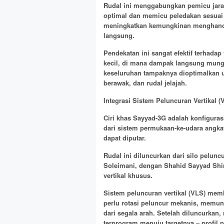
Rudal ini menggabungkan pemicu jarak 
optimal dan memicu peledakan sesuai 
meningkatkan kemungkinan menghancur
langsung.
Pendekatan ini sangat efektif terhada
kecil, di mana dampak langsung mungki
keseluruhan tampaknya dioptimalkan 
berawak, dan rudal jelajah.
Integrasi Sistem Peluncuran Vertikal (
Ciri khas Sayyad-3G adalah konfiguras
dari sistem permukaan-ke-udara angka
dapat diputar.
Rudal ini diluncurkan dari silo pelunc
Soleimani, dengan Shahid Sayyad Shi
vertikal khusus.
Sistem peluncuran vertikal (VLS) mem
perlu rotasi peluncur mekanis, memu
dari segala arah. Setelah diluncurkan,
terprogram menuju targetnya – profil