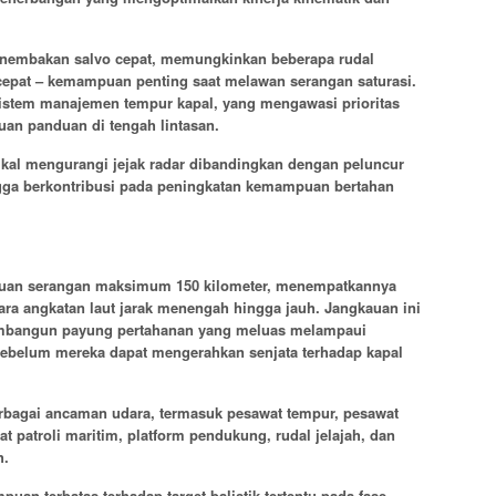
enembakan salvo cepat, memungkinkan beberapa rudal
cepat – kemampuan penting saat melawan serangan saturasi.
 sistem manajemen tempur kapal, yang mengawasi prioritas
uan panduan di tengah lintasan.
rtikal mengurangi jejak radar dibandingkan dengan peluncur
ngga berkontribusi pada peningkatan kemampuan bertahan
auan serangan maksimum 150 kilometer, menempatkannya
ara angkatan laut jarak menengah hingga jauh. Jangkauan ini
mbangun payung pertahanan yang meluas melampaui
sebelum mereka dapat mengerahkan senjata terhadap kapal
rbagai ancaman udara, termasuk pesawat tempur, pesawat
at patroli maritim, platform pendukung, rudal jelajah, dan
h.
n terbatas terhadap target balistik tertentu pada fase