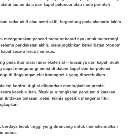
alui tautan data dari kapal peluncur atau node perintah
akan radar aktif atau semi-aktif, tergantung pada skenario taktis
dal menggunakan pencari radar onboard-nya untuk menerangi
 selama pendekatan akhir, memungkinkan keterlibatan otonom
 kapal secara terus menerus.
ng pada iluminasi radar eksternal – biasanya dari kapal induk
ng dapat mengurangi emisi di dalam kapal dan berpotensi
up di lingkungan elektromagnetik yang diperebutkan.
sistem kontrol digital dilaporkan meningkatkan presisi
 secara keseluruhan. Meskipun rangkaian panduan dikatakan
ndakan balasan, detail teknis spesifik mengenai fitur
ngkapkan.
ak berdaya ledak tinggi yang dirancang untuk memaksimalkan
an udara.