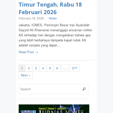
Timur Tengah, Rabu 18
Februari 2026
February 18, 2026
-
News
Jakarta, ICMES. Pemimpin Besar Iran Ayatullah
Sayyid Ali Khamenei menanggapi ancaman militer
AS terhadap Iran dengan mengatakan bahwa apa
yang lebih berbahaya daripada kapal induk AS
adalah senjata yang dapat…
Read Post →
1
2
3
4
5
6
…
377
Next »