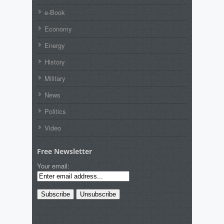
e-Book
Economy
Energy
History
Military
News
Politics
Video
Free Newsletter
Your email: