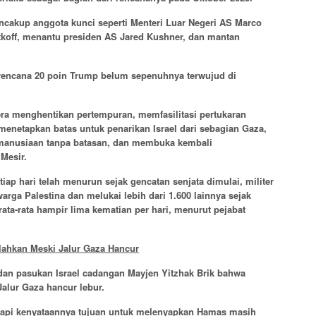
ncakup anggota kunci seperti Menteri Luar Negeri AS Marco
koff, menantu presiden AS Jared Kushner, dan mantan
 rencana 20 poin Trump belum sepenuhnya terwujud di
ra menghentikan pertempuran, memfasilitasi pertukaran
 menetapkan batas untuk penarikan Israel dari sebagian Gaza,
anusiaan tanpa batasan, dan membuka kembali
Mesir.
tiap hari telah menurun sejak gencatan senjata dimulai, militer
arga Palestina dan melukai lebih dari 1.600 lainnya sejak
ata-rata hampir lima kematian per hari, menurut pejabat
alahkan Meski Jalur Gaza Hancur
n pasukan Israel cadangan Mayjen Yitzhak Brik bahwa
Jalur Gaza hancur lebur.
tetapi kenyataannya tujuan untuk melenyapkan Hamas masih