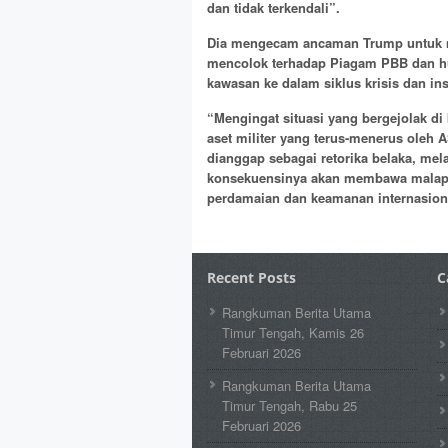
dan tidak terkendali”.
Dia mengecam ancaman Trump untuk m
mencolok terhadap Piagam PBB dan hu
kawasan ke dalam siklus krisis dan inst
“Mengingat situasi yang bergejolak d
aset militer yang terus-menerus oleh A
dianggap sebagai retorika belaka, mel
konsekuensinya akan membawa malapet
perdamaian dan keamanan internasion
Recent Posts
C
Rangkuman Berita Utama
Timur Tengah, Kamis 26
Februari 2026
Rangkuman Berita Utama
Timur Tengah, Rabu 25
Februari 2026