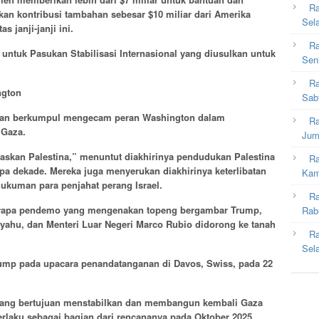
Ra
n kontribusi tambahan sebesar $10 miliar dari Amerika
Sel
s janji-janji ini.
Ra
untuk Pasukan Stabilisasi Internasional yang diusulkan untuk
Sen
Ra
ngton
Sab
tran berkumpul mengecam peran Washington dalam
Ra
 Gaza.
Jum
skan Palestina,” menuntut diakhirinya pendudukan Palestina
Ra
pa dekade. Mereka juga menyerukan diakhirinya keterlibatan
Kam
ukuman para penjahat perang Israel.
Ra
eberapa pendemo yang mengenakan topeng bergambar Trump,
Rab
nyahu, dan Menteri Luar Negeri Marco Rubio didorong ke tanah
Ra
Sel
rump pada upacara penandatanganan di Davos, Swiss, pada 22
 yang bertujuan menstabilkan dan membangun kembali Gaza
erlaku sebagai bagian dari rencananya pada Oktober 2025.