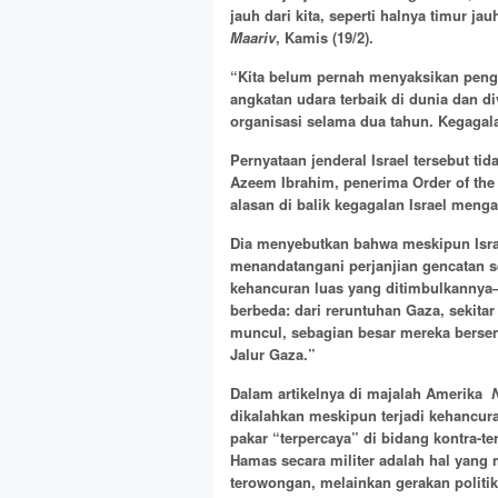
jauh dari kita, seperti halnya timur jau
Maariv
, Kamis (19/2).
“Kita belum pernah menyaksikan pengh
angkatan udara terbaik di dunia dan di
organisasi selama dua tahun. Kegagalan
Pernyataan jenderal Israel tersebut tid
Azeem Ibrahim, penerima Order of the
alasan di balik kegagalan Israel meng
Dia menyebutkan bahwa meskipun Isra
menandatangani perjanjian gencatan 
kehancuran luas yang ditimbulkannya
berbeda: dari reruntuhan Gaza, sekita
muncul, sebagian besar mereka bersen
Jalur Gaza.”
Dalam artikelnya di majalah Amerika
N
dikalahkan meskipun terjadi kehancur
pakar “terpercaya” di bidang kontra-
Hamas secara militer adalah hal yang
terowongan, melainkan gerakan politik