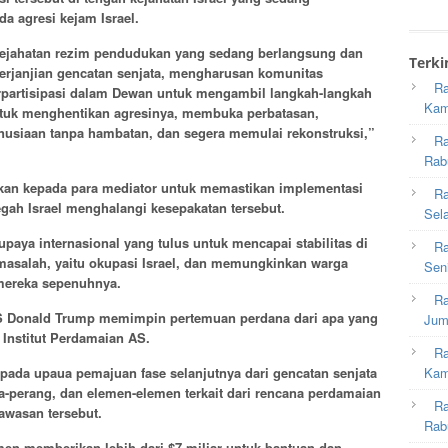
a agresi kejam Israel.
 kejahatan rezim pendudukan yang sedang berlangsung dan
Terki
erjanjian gencatan senjata, mengharusan komunitas
Ra
erpartisipasi dalam Dewan untuk mengambil langkah-langkah
Kam
tuk menghentikan agresinya, membuka perbatasan,
siaan tanpa hambatan, dan segera memulai rekonstruksi,”
Ra
Rab
kan kepada para mediator untuk memastikan implementasi
Ra
gah Israel menghalangi kesepakatan tersebut.
Sel
aya internasional yang tulus untuk mencapai stabilitas di
Ra
asalah, yaitu okupasi Israel, dan memungkinkan warga
Sen
mereka sepenuhnya.
Ra
AS Donald Trump memimpin pertemuan perdana dari apa yang
Jum
 Institut Perdamaian AS.
Ra
Kam
pada upaua pemajuan fase selanjutnya dari gencatan senjata
a-perang, dan elemen-elemen terkait dari rencana perdamaian
Ra
awasan tersebut.
Rab
en memberikan lebih dari $7 miliar untuk bantuan dan