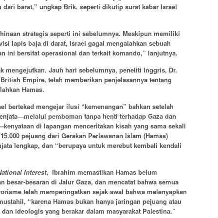
h dari barat,” ungkap Brik, seperti dikutip surat kabar Israel
inaan strategis seperti ini sebelumnya. Meskipun memiliki
visi lapis baja di darat, Israel gagal mengalahkan sebuah
 ini bersifat operasional dan terkait komando,” lanjutnya.
ak mengejutkan. Jauh hari sebelumnya, peneliti Inggris, Dr.
 British Empire, telah memberikan penjelasannya tentang
alahkan Hamas.
el bertekad mengejar ilusi “kemenangan” bahkan setelah
senjata—melalui pemboman tanpa henti terhadap Gaza dan
—kenyataan di lapangan menceritakan kisah yang sama sekali
r 15.000 pejuang dari Gerakan Perlawanan Islam (Hamas)
jata lengkap, dan “berupaya untuk merebut kembali kendali
ational Interest
, Ibrahim memastikan Hamas belum
an besar-besaran di Jalur Gaza, dan mencatat bahwa semua
terorisme telah memperingatkan sejak awal bahwa melenyapkan
 mustahil, “karena Hamas bukan hanya jaringan pejuang atau
 dan ideologis yang berakar dalam masyarakat Palestina.”