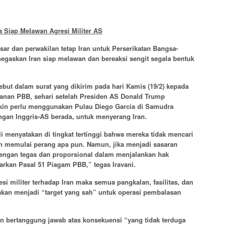
 Siap Melawan Agresi Militer AS
ar dan perwakilan tetap Iran untuk Perserikatan Bangsa-
negaskan Iran siap melawan dan bereaksi sengit segala bentuk
but dalam surat yang dikirim pada hari Kamis (19/2) kepada
nan PBB, sehari setelah Presiden AS Donald Trump
n perlu menggunakan Pulau Diego Garcia di Samudra
ngan Inggris-AS berada, untuk menyerang Iran.
li menyatakan di tingkat tertinggi bahwa mereka tidak mencari
an memulai perang apa pun. Namun, jika menjadi sasaran
 dengan tegas dan proporsional dalam menjalankan hak
arkan Pasal 51 Piagam PBB,” tegas Iravani.
si militer terhadap Iran maka semua pangkalan, fasilitas, dan
akan menjadi “target yang sah” untuk operasi pembalasan
 bertanggung jawab atas konsekuensi “yang tidak terduga