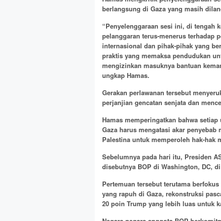
berlangsung di Gaza yang masih diland
“Penyelenggaraan sesi ini, di tengah
pelanggaran terus-menerus terhadap p
internasional dan pihak-pihak yang b
praktis yang memaksa pendudukan un
mengizinkan masuknya bantuan kemanu
ungkap Hamas.
Gerakan perlawanan tersebut menyeru
perjanjian gencatan senjata dan mence
Hamas memperingatkan bahwa setiap up
Gaza harus mengatasi akar penyebab m
Palestina untuk memperoleh hak-hak 
Sebelumnya pada hari itu, Presiden 
disebutnya BOP di Washington, DC, di
Pertemuan tersebut terutama berfokus 
yang rapuh di Gaza, rekonstruksi pasc
20 poin Trump yang lebih luas untuk k
Negara-negara anggota BOP berkomitm