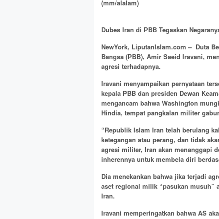
(mm/alalam)
Dubes Iran di PBB Tegaskan Negaranya
NewYork, LiputanIslam.com – Duta Bes
Bangsa (PBB), Amir Saeid Iravani, me
agresi terhadapnya.
Iravani menyampaikan pernyataan terse
kepala PBB dan presiden Dewan Keama
mengancam bahwa Washington mungki
Hindia, tempat pangkalan militer gabu
“Republik Islam Iran telah berulang ka
ketegangan atau perang, dan tidak ak
agresi militer, Iran akan menanggapi
inherennya untuk membela diri berdas
Dia menekankan bahwa jika terjadi agre
aset regional milik “pasukan musuh” 
Iran.
Iravani memperingatkan bahwa AS akan