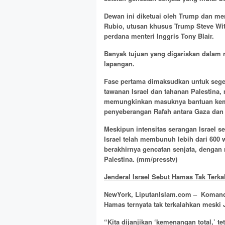
Dewan ini diketuai oleh Trump dan me
Rubio, utusan khusus Trump Steve Wit
perdana menteri Inggris Tony Blair.
Banyak tujuan yang digariskan dalam
lapangan.
Fase pertama dimaksudkan untuk sege
tawanan Israel dan tahanan Palestina,
memungkinkan masuknya bantuan kem
penyeberangan Rafah antara Gaza dan 
Meskipun intensitas serangan Israel se
Israel telah membunuh lebih dari 600 w
berakhirnya gencatan senjata, dengan r
Palestina. (mm/presstv)
Jenderal Israel Sebut Hamas Tak Terk
NewYork, LiputanIslam.com – Komanda
Hamas ternyata tak terkalahkan meski 
“Kita dijanjikan ‘kemenangan total,’ 