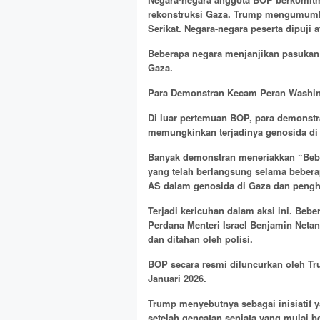
rekonstruksi Gaza. Trump mengumumka
Serikat. Negara-negara peserta dipuji ata
Beberapa negara menjanjikan pasukan 
Gaza.
Para Demonstran Kecam Peran Washi
Di luar pertemuan BOP, para demons
memungkinkan terjadinya genosida di
Banyak demonstran meneriakkan “Beba
yang telah berlangsung selama bebera
AS dalam genosida di Gaza dan pengh
Terjadi kericuhan dalam aksi ini. B
Perdana Menteri Israel Benjamin Neta
dan ditahan oleh polisi.
BOP secara resmi diluncurkan oleh T
Januari 2026.
Trump menyebutnya sebagai inisiatif
setelah gencatan senjata yang mulai b