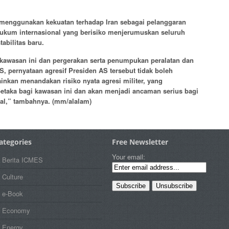
enggunakan kekuatan terhadap Iran sebagai pelanggaran
kum internasional yang berisiko menjerumuskan seluruh
abilitas baru.
i kawasan ini dan pergerakan serta penumpukan peralatan dan
S, pernyataan agresif Presiden AS tersebut tidak boleh
ainkan menandakan risiko nyata agresi militer, yang
aka bagi kawasan ini dan akan menjadi ancaman serius bagi
al,” tambahnya. (mm/alalam)
ategories
Free Newsletter
Your email:
Berita ICMES
Culture
e-Book
Economy
Energy