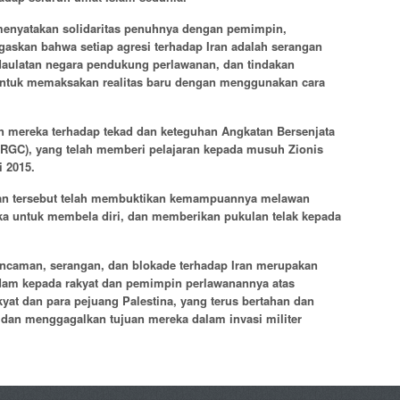
menyatakan solidaritas penuhnya dengan pemimpin,
gaskan bahwa setiap agresi terhadap Iran adalah serangan
daulatan negara pendukung perlawanan, dan tindakan
untuk memaksakan realitas baru dengan menggunakan cara
 mereka terhadap tekad dan keteguhan Angkatan Bersenjata
(IRGC), yang telah memberi pelajaran kepada musuh Zionis
i 2015.
ran tersebut telah membuktikan kemampuannya melawan
ka untuk membela diri, dan memberikan pukulan telak kepada
caman, serangan, dan blokade terhadap Iran merupakan
am kepada rakyat dan pemimpin perlawanannya atas
at dan para pejuang Palestina, yang terus bertahan dan
dan menggagalkan tujuan mereka dalam invasi militer