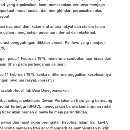
hari yang dipaksakan, kami menekankan perlunya menjaga
emperkuat modal sosial, dan menghindari perpecahan atau
sebut.
 nasional dan ikatan erat antara rakyat dan sistem Islam
a dalam menghadapi ancaman internal dan eksternal.
olusi penggulingan diktator dinasti Pahlevi, yang menjadi
79.
an pada 1 Februari 1979, menerima sambutan luar biasa dari
gian Shah pada pertengahan Januari.
da 11 Februari 1979, ketika militer meninggalkan kesetiaannya
gan revolusi rakyat.
(presstv)
asalah Rudal Tak Bisa Dinegosiasikan
at sebagai sekretaris Dewan Pertahanan Iran, yang bernaung
ional Tertinggi (SNSC), menegaskan bahwa kemampuan rudal
ng tidak akan pernah dibawa ke meja perundingan.
pawai dan rapat akbar peringatan Revolusi Islam Iran ke-47,
 mencoba menekan Iran agar memperluas pembicaraan nuklir