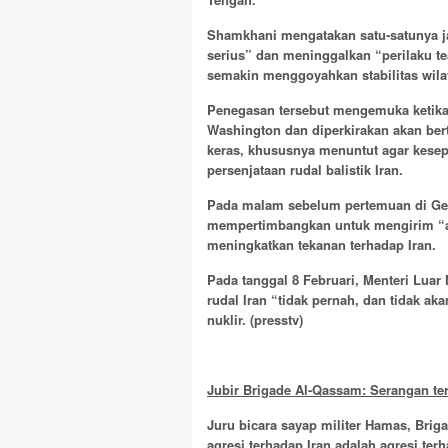
Shamkhani mengatakan satu-satunya ja
serius” dan meninggalkan “perilaku t
semakin menggoyahkan stabilitas wila
Penegasan tersebut mengemuka ketika 
Washington dan diperkirakan akan be
keras, khususnya menuntut agar kese
persenjataan rudal balistik Iran.
Pada malam sebelum pertemuan di Ged
mempertimbangkan untuk mengirim “a
meningkatkan tekanan terhadap Iran.
Pada tanggal 8 Februari, Menteri Lu
rudal Iran “tidak pernah, dan tidak a
nuklir.
(presstv)
Jubir Brigade Al-Qassam: Serangan te
Juru bicara sayap militer Hamas, Bri
agresi terhadap Iran adalah agresi ter