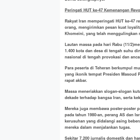
Peringati HUT ke-47 Kemenangan Revol
Rakyat Iran memperingati HUT ke-47 re
orang, mengirimkan pesan kuat loyalit
Khomeini, yang telah menggulingkan 
Lautan massa pada hari Rabu (11/2)mem
1.400 kota dan desa di tengah suhu di
nasional di tengah provokasi dan anc
Para peserta di Teheran berkumpul mu
yang ikonik tempat Presiden Masoud P
rapat akbar.
Massa meneriakkan slogan-slogan kut
dekade terhadap bangsa Iran, serta kek
Mereka juga membawa poster-poster pa
pada tahun 1980-an, perang AS dan Isr
kerusuhan yang didalangi asing bebera
mereka dalam menjalankan tugas.
Sekitar 7.200 jurnalis domestik dan h