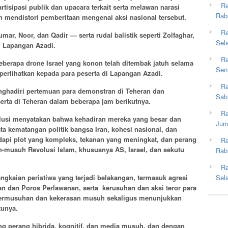
Ra
tisipasi publik dan upacara terkait serta melawan narasi
Rab
mendistori pemberitaan mengenai aksi nasional tersebut.
Ra
ar, Noor, dan Qadir — serta rudal balistik seperti Zolfaghar,
Sel
 Lapangan Azadi.
Ra
beberapa drone Israel yang konon telah ditembak jatuh selama
Sen
iperlihatkan kepada para peserta di Lapangan Azadi.
Ra
ghadiri pertemuan para demonstran di Teheran dan
Sab
rta di Teheran dalam beberapa jam berikutnya.
Ra
lusi menyatakan bahwa kehadiran mereka yang besar dan
Jum
a kematangan politik bangsa Iran, kohesi nasional, dan
api plot yang kompleks, tekanan yang meningkat, dan perang
Ra
-musuh Revolusi Islam, khususnya AS, Israel, dan sekutu
Rab
Ra
gkaian peristiwa yang terjadi belakangan, termasuk agresi
Sel
ran dan Poros Perlawanan, serta kerusuhan dan aksi teror para
permusuhan dan kekerasan musuh sekaligus menunjukkan
tunya.
perang hibrida, kognitif, dan media musuh, dan dengan