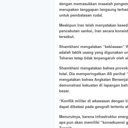
dengan memasukkan masalah pengemba
merupakan tanggapan langsung terhad
untuk pembatasan rudal.
Meskipun Iran telah menyatakan kesed
pencabutan sanksi, Iran secara konsi
tersebut.
Shamkhani mengatakan “kebiasaan” 
adalah taktik usang yang digunakan un
Teheran tetap tidak terpengaruh oleh s
Shamkhani mengatakan bahwa provokas
total. Dia memperingatkan AS perihal 
mengatakan bahwa Angkatan Bersenjata
demonstrasi kekuatan di lapangan bah
besar.
“Konflik militer di wkawasan dengan ti
dapat dibatasi pada geografi tertentu
Menurutnya, karena infrastruktur energi
apa pun akan memiliki “konsekuensi g
Tengah.