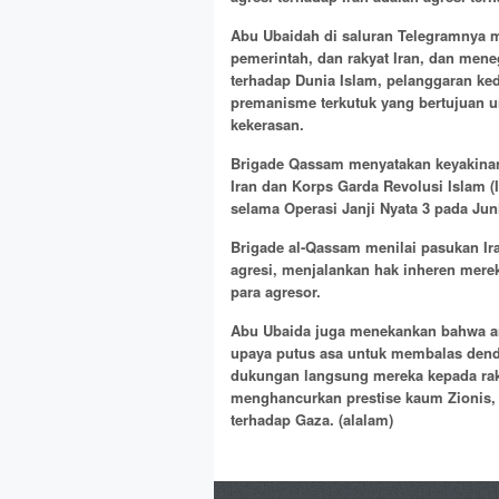
Abu Ubaidah di saluran Telegramnya 
pemerintah, dan rakyat Iran, dan mene
terhadap Dunia Islam, pelanggaran ke
premanisme terkutuk yang bertujuan 
kekerasan.
Brigade Qassam menyatakan keyakinan
Iran dan Korps Garda Revolusi Islam 
selama Operasi Janji Nyata 3 pada Jun
Brigade al-Qassam menilai pasukan I
agresi, menjalankan hak inheren mere
para agresor.
Abu Ubaida juga menekankan bahwa an
upaya putus asa untuk membalas dend
dukungan langsung mereka kepada raky
menghancurkan prestise kaum Zionis, 
terhadap Gaza.
(alalam)