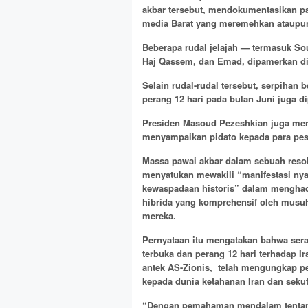
akbar tersebut, mendokumentasikan par
media Barat yang meremehkan ataupun 
Beberapa rudal jelajah — termasuk Soum
Haj Qassem, dan Emad, dipamerkan di
Selain rudal-rudal tersebut, serpihan 
perang 12 hari pada bulan Juni juga d
Presiden Masoud Pezeshkian juga men
menyampaikan pidato kepada para pese
Massa pawai akbar dalam sebuah reso
menyatukan mewakili “manifestasi nyat
kewaspadaan historis” dalam menghad
hibrida yang komprehensif oleh musuh
mereka.
Pernyataan itu mengatakan bahwa seran
terbuka dan perang 12 hari terhadap I
antek AS-Zionis, telah mengungkap 
kepada dunia ketahanan Iran dan seku
“Dengan pemahaman mendalam tentang 