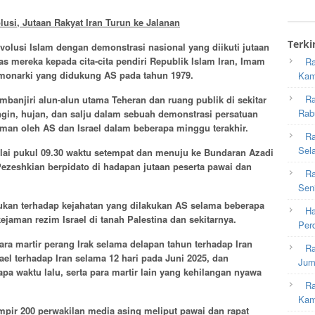
usi, Jutaan Rakyat Iran Turun ke Jalanan
Terki
volusi Islam dengan demonstrasi nasional yang diikuti jutaan
as mereka kepada cita-cita pendiri Republik Islam Iran, Imam
Ra
monarki yang didukung AS pada tahun 1979.
Kam
Ra
banjiri alun-alun utama Teheran dan ruang publik di sekitar
Rab
ngin, hujan, dan salju dalam sebuah demonstrasi persatuan
aman oleh AS dan Israel dalam beberapa minggu terakhir.
Ra
Sel
lai pukul 09.30 waktu setempat dan menuju ke Bundaran Azadi
ezeshkian berpidato di hadapan jutaan peserta pawai dan
Ra
Sen
ukan terhadap kejahatan yang dilakukan AS selama beberapa
Ha
ejaman rezim Israel di tanah Palestina dan sekitarnya.
Per
ra martir perang Irak selama delapan tahun terhadap Iran
Ra
ael terhadap Iran selama 12 hari pada Juni 2025, dan
Jum
pa waktu lalu, serta para martir lain yang kehilangan nyawa
Ra
Kam
ampir 200 perwakilan media asing meliput pawai dan rapat