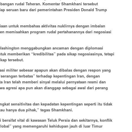
ngan rudal Teheran. Komentar Shamkhani tersebut
ap seruan baru dari pemerintahan Presiden Donald Trump
iaan untuk membahas aktivitas nuklirnya dengan imbalan
sten memisahkan program rudal pertahanannya dari negosiasi
Washington menggabungkan ancaman dengan diplomasi
tuk memberikan “kredibilitas” pada sikap negosiasinya, tetapi
ikap tersebut.
i militer sebesar apapun akan dibalas dengan respon yang
“serangan terbatas” terhadap kepentingan Iran, dengan
 Iran telah memberi sinyal melalui pernyataan resmi dan
wa agresi apa pun akan dianggap sebagai awal dari perang
ngkat sensitivitas dan kepadatan kepentingan seperti itu tidak
 atau hanya dua pihak,” tegas Shamkhani.
 bersifat vital di kawasan Teluk Persia dan sekitarnya, konflik
lobal” yang memengaruhi kehidupan jauh di luar Timur