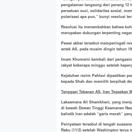
pengalaman langsung dari perang 12 
persatuan suci, solidaritas sosial, m
polarisasi apa pun,” bunyi resolusi ter
Resolusi itu menambahkan bahwa kohesi
merupakan dukungan terpenting negar
Pawai akbar tersebut memperingati rev
antek AS, pada musim dingin tahun 19
Imam Khomeini kembali dari pengasing
rakyat beberapa minggu setelah keper
Kejatuhan rezim Pahlavi dipastikan pa
kepada Shah dan memilih berpihak den
Tanggapi Tekanan AS, Iran Tegaskan M
Laksamana Ali Shamkhani, yang menjab
di bawah Dewan Tinggi Keamanan Nas
balistik Iran adalah “garis merah” ya
Pernyataan tersebut di tengah suasana 
Rabu (11/2) setelah Washington terus