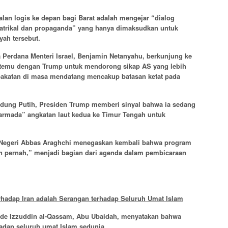
lan logis ke depan bagi Barat adalah mengejar “dialog
eatrikal dan propaganda” yang hanya dimaksudkan untuk
yah tersebut.
Perdana Menteri Israel, Benjamin Netanyahu, berkunjung ke
rtemu dengan Trump untuk mendorong sikap AS yang lebih
pakatan di masa mendatang mencakup batasan ketat pada
ung Putih, Presiden Trump memberi sinyal bahwa ia sedang
rmada” angkatan laut kedua ke Timur Tengah untuk
ar Negeri Abbas Araghchi menegaskan kembali bahwa program
kan pernah,” menjadi bagian dari agenda dalam pembicaraan
rhadap Iran adalah Serangan terhadap Seluruh Umat Islam
gade Izzuddin al-Qassam, Abu Ubaidah, menyatakan bahwa
hadap seluruh umat Islam sedunia.