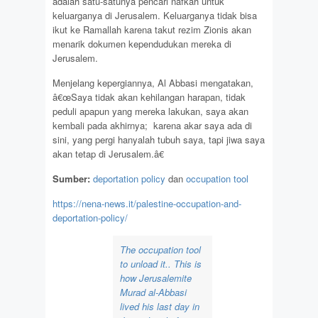
adalah satu-satunya pencari nafkah untuk
keluarganya di Jerusalem. Keluarganya tidak bisa
ikut ke Ramallah karena takut rezim Zionis akan
menarik dokumen kependudukan mereka di
Jerusalem.
Menjelang kepergiannya, Al Abbasi mengatakan,
â€œSaya tidak akan kehilangan harapan, tidak
peduli apapun yang mereka lakukan, saya akan
kembali pada akhirnya; karena akar saya ada di
sini, yang pergi hanyalah tubuh saya, tapi jiwa saya
akan tetap di Jerusalem.â€
Sumber:
deportation policy
dan
occupation tool
https://nena-news.it/palestine-occupation-and-
deportation-policy/
The occupation tool
to unload it.. This is
how Jerusalemite
Murad al-Abbasi
lived his last day in