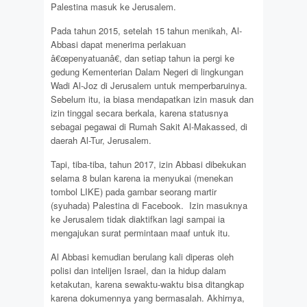
Palestina masuk ke Jerusalem.
Pada tahun 2015, setelah 15 tahun menikah, Al-
Abbasi dapat menerima perlakuan
â€œpenyatuanâ€, dan setiap tahun ia pergi ke
gedung Kementerian Dalam Negeri di lingkungan
Wadi Al-Joz di Jerusalem untuk memperbaruinya.
Sebelum itu, ia biasa mendapatkan izin masuk dan
izin tinggal secara berkala, karena statusnya
sebagai pegawai di Rumah Sakit Al-Makassed, di
daerah Al-Tur, Jerusalem.
Tapi, tiba-tiba, tahun 2017, izin Abbasi dibekukan
selama 8 bulan karena ia menyukai (menekan
tombol LIKE) pada gambar seorang martir
(syuhada) Palestina di Facebook. Izin masuknya
ke Jerusalem tidak diaktifkan lagi sampai ia
mengajukan surat permintaan maaf untuk itu.
Al Abbasi kemudian berulang kali diperas oleh
polisi dan intelijen Israel, dan ia hidup dalam
ketakutan, karena sewaktu-waktu bisa ditangkap
karena dokumennya yang bermasalah. Akhirnya,