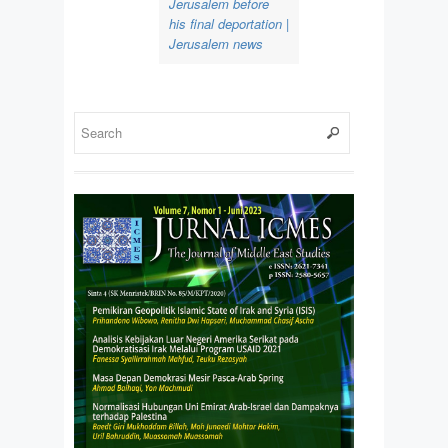
Jerusalem before
his final deportation |
Jerusalem news