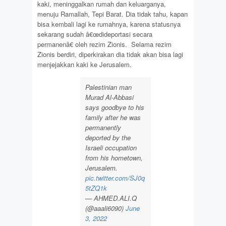
kaki, meninggalkan rumah dan keluarganya,
menuju Ramallah, Tepi Barat. Dia tidak tahu, kapan
bisa kembali lagi ke rumahnya, karena statusnya
sekarang sudah â€œdideportasi secara
permanenâ€ oleh rezim Zionis. Selama rezim
Zionis berdiri, diperkirakan dia tidak akan bisa lagi
menjejakkan kaki ke Jerusalem.
Palestinian man
Murad Al-Abbasi
says goodbye to his
family after he was
permanently
deported by the
Israeli occupation
from his hometown,
Jerusalem.
pic.twitter.com/SJ0q
5tZQ1k
— AHMED.ALI.Q
(@aaali6090)
June
3, 2022