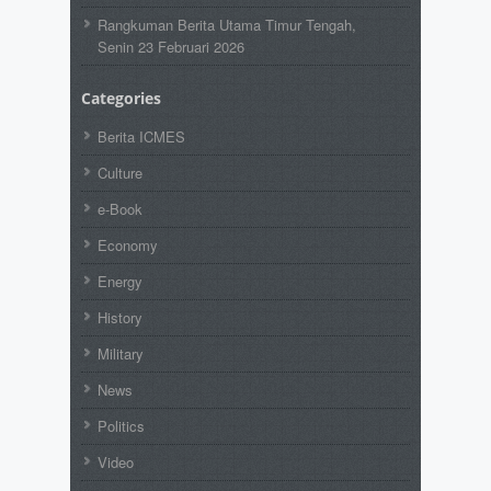
Rangkuman Berita Utama Timur Tengah,
Senin 23 Februari 2026
Categories
Berita ICMES
Culture
e-Book
Economy
Energy
History
Military
News
Politics
Video