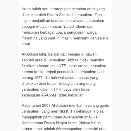
Inilah salah satu strategi pembersihan etnis yang
dilakukan oleh Rezim Zionis di Jerusalem. Zionis
ingin menjadikan keseluruhan wilayah Jerusalem
sebagai wilayah khusus Yahudi-Zionis dan
melalukan berbagai upaya pengusiran warga
Palestina yang saat ini masih mendiami Jerusalem
timur.
Al-Abbasi lahir, belajar dan bekerja di Silwan,
sebuah area di Jerusalem. Abbasi tidak memiliki
â€œkartu biruâ€ atau KTP untuk orang Jerusalem
karena ketika terjadi pendudukan Jerusalem pada
perang 1967, dia terlewat dalam sensus yang
dilakukan oleh Israel. Sebagian orang-orang
Jerusalem diberi KTP khusus oleh Israel,
sedangkan Al-Abbasi tidak kebagian.
Pada tahun 2001 Al-Abbasi menikahi seorang gadis
Jerusalem (yang memiliki KTP) sehingga ia bisa
mengajukan permintaan â€œpenyatuanâ€ ke
Kementerian Dalam Negeri Israel (dalam hal ini,
status Israel adalah â€œoccupation forcesâ€ atau