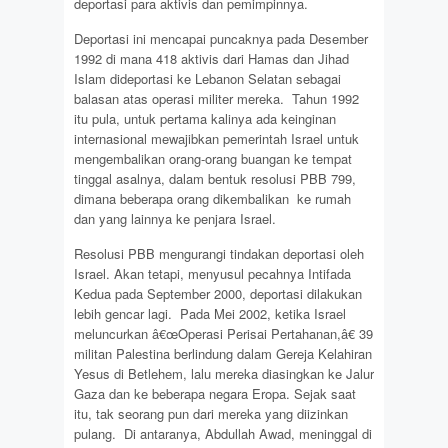
deportasi para aktivis dan pemimpinnya.
Deportasi ini mencapai puncaknya pada Desember
1992 di mana 418 aktivis dari Hamas dan Jihad
Islam dideportasi ke Lebanon Selatan sebagai
balasan atas operasi militer mereka. Tahun 1992
itu pula, untuk pertama kalinya ada keinginan
internasional mewajibkan pemerintah Israel untuk
mengembalikan orang-orang buangan ke tempat
tinggal asalnya, dalam bentuk resolusi PBB 799,
dimana beberapa orang dikembalikan ke rumah
dan yang lainnya ke penjara Israel.
Resolusi PBB mengurangi tindakan deportasi oleh
Israel. Akan tetapi, menyusul pecahnya Intifada
Kedua pada September 2000, deportasi dilakukan
lebih gencar lagi. Pada Mei 2002, ketika Israel
meluncurkan â€œOperasi Perisai Pertahanan,â€ 39
militan Palestina berlindung dalam Gereja Kelahiran
Yesus di Betlehem, lalu mereka diasingkan ke Jalur
Gaza dan ke beberapa negara Eropa. Sejak saat
itu, tak seorang pun dari mereka yang diizinkan
pulang. Di antaranya, Abdullah Awad, meninggal di