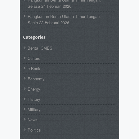
Selasa 24 Februari 2026
Rangkuman Berita Utama Timur Tengah,
Senin 23 Februari 2026
Categories
Berita ICMES
Culture
e-Book
Economy
Energy
History
Military
News
Politics