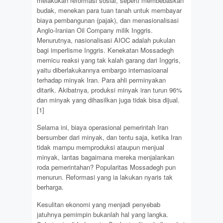
melakukan reformasi sosial, seperti membebaskan
budak, menekan para tuan tanah untuk membayar
biaya pembangunan (pajak), dan menasionalisasi
Anglo-Iranian Oil Company milik Inggris.
Menurutnya, nasionalisasi AIOC adalah pukulan
bagi imperlisme Inggris. Kenekatan Mossadegh
memicu reaksi yang tak kalah garang dari Inggris,
yaitu diberlakukannya embargo internasioanal
terhadap minyak Iran. Para ahli perminyakan
ditarik. Akibatnya, produksi minyak iran turun 96%
dan minyak yang dihasilkan juga tidak bisa dijual.
[1]
Selama ini, biaya operasional pemerintah Iran
bersumber dari minyak, dan tentu saja, ketika Iran
tidak mampu memproduksi ataupun menjual
minyak, lantas bagaimana mereka menjalankan
roda pemerintahan? Popularitas Mossadegh pun
menurun. Reformasi yang ia lakukan nyaris tak
berharga.
Kesulitan ekonomi yang menjadi penyebab
jatuhnya pemimpin bukanlah hal yang langka.