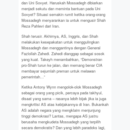
dan Uni Sovyet. Haruskah Mossadegh dibiarkan
menjadi sekutu dan meminta bantuan pada Uni
Sovyet? Situasi semakin rumit ketika orang-orang
Mossadegh menyarankan ia untuk mengusir Shah
Reza Pahlevi dari Iran.
Shah terusir. Akhirnya, AS, Inggris, dan Shah
melakukan kesepakatan untuk menggulingkan
Mossadegh dan menggantinya dengan General
Fazlollah Zahedi. Zahedi dianggap sebagai sosok
yang kuat. Takeyh menambahkan, “Demonstran
pro-Shah turun ke jalan, dan memang benar CIA
membayar sejumlah preman untuk melawan
pemerintah…”
Ketika Antony Wynn mengolok-olok Mossadegh
sebagai orang yang picik, percaya pada takhyul,
disaat yang sama – rasanya lebih bijak jika ia juga
mengkritisi AS atas kebijakannya di Iran. Bukankah
AS adalah negara yang mengklaim menjunjung
tinggi demokrasi? Lantas, mengapa AS justru
berusaha mengkudeta Mossadegh yang terpilih
secara demokratis? Dan yang lebih paradoks lagi,