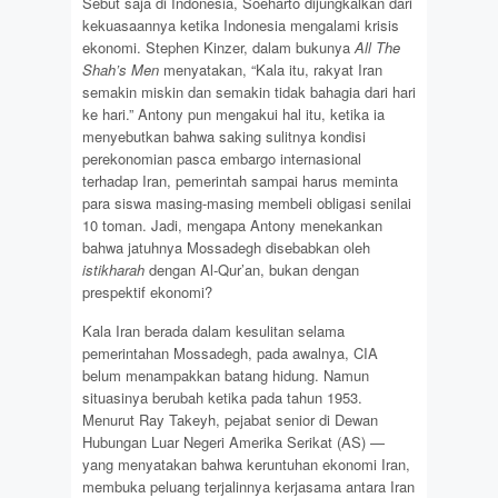
Sebut saja di Indonesia, Soeharto dijungkalkan dari
kekuasaannya ketika Indonesia mengalami krisis
ekonomi. Stephen Kinzer, dalam bukunya
All The
Shah’s Men
menyatakan, “Kala itu, rakyat Iran
semakin miskin dan semakin tidak bahagia dari hari
ke hari.” Antony pun mengakui hal itu, ketika ia
menyebutkan bahwa saking sulitnya kondisi
perekonomian pasca embargo internasional
terhadap Iran, pemerintah sampai harus meminta
para siswa masing-masing membeli obligasi senilai
10 toman. Jadi, mengapa Antony menekankan
bahwa jatuhnya Mossadegh disebabkan oleh
istikharah
dengan Al-Qur’an, bukan dengan
prespektif ekonomi?
Kala Iran berada dalam kesulitan selama
pemerintahan Mossadegh, pada awalnya, CIA
belum menampakkan batang hidung. Namun
situasinya berubah ketika pada tahun 1953.
Menurut Ray Takeyh, pejabat senior di Dewan
Hubungan Luar Negeri Amerika Serikat (AS) —
yang menyatakan bahwa keruntuhan ekonomi Iran,
membuka peluang terjalinnya kerjasama antara Iran