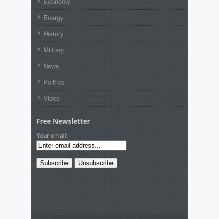
Economy
Energy
History
Military
News
Politics
Video
Free Newsletter
Your email: