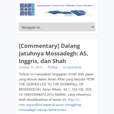
[Commentary] Dalang
Jatuhnya Mossadegh: AS,
Inggris, dan Shah
October 15, 2015
-
Politics
-
no comments
Tulisan ini merupakan tanggapan ilmiah atas paper
yang dimuat dalam Asian Affair yang berjudul HOW
THE QOR’AN LED TO THE DOWNFALL OF
MOSSADEGH, Asian Affairs, 43:1, 103-105, DOI:
10.1080/03068374.2012.649550, yang intisarinya
telah dipublikasikan di tautan ini:
http://ic-
mes.org/politics/paper-al-quran-menggiring-
mossadegh-menuju-kehancuran/