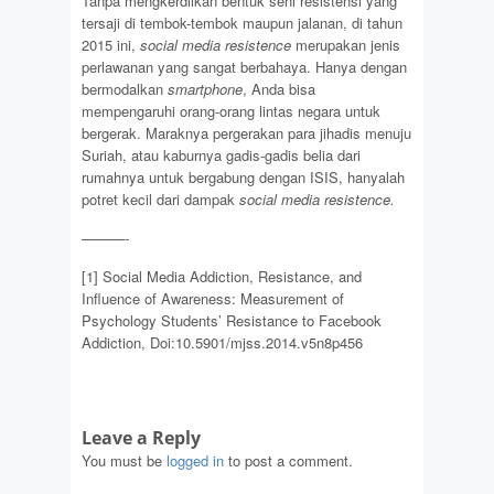
Tanpa mengkerdilkan bentuk seni resistensi yang
tersaji di tembok-tembok maupun jalanan, di tahun
2015 ini,
social media resistence
merupakan jenis
perlawanan yang sangat berbahaya. Hanya dengan
bermodalkan
smartphone
, Anda bisa
mempengaruhi orang-orang lintas negara untuk
bergerak. Maraknya pergerakan para jihadis menuju
Suriah, atau kaburnya gadis-gadis belia dari
rumahnya untuk bergabung dengan ISIS, hanyalah
potret kecil dari dampak
social media resistence.
———-
[1] Social Media Addiction, Resistance, and
Influence of Awareness: Measurement of
Psychology Students’ Resistance to Facebook
Addiction, Doi:10.5901/mjss.2014.v5n8p456
Leave a Reply
You must be
logged in
to post a comment.