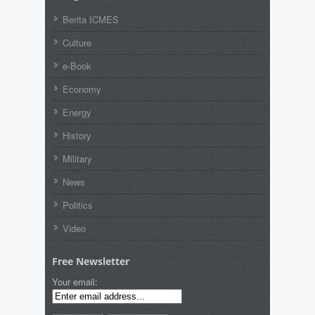
Berita ICMES
Culture
e-Book
Economy
Energy
History
Military
News
Politics
Video
Free Newsletter
Your email: