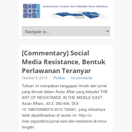
[Commentary] Social
Media Resistance, Bentuk
Perlawanan Teranyar
October 9, 2015
-
Politics
-
no comments
Tulisan ini merupakan tanggapan ilmiah dari jurnal
yang dimuat dalam Asian Affair yang berjudul THE
ART OF RESISTANCE IN THE MIDDLE EAST,
Asian Affairs, 43:3, 393-409, DOI:
10.1080/03068374.2012.720061, yang intisarinya
telah dipublikasikan di tautan ini: http://ic-
mes.org/politics/jurnal-seni-dan-resistensi-di-timur-
tengah/