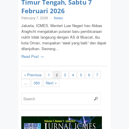
Timur Tengah, Sabtu 7
Februari 2026
February 7, 2026
-
News
Jakarta, ICMES. Menteri Luar Negeri Iran Abbas
Araghchi mengatakan putaran baru pembicaraan
nuklir tidak langsung dengan AS di Muscat, ibu
kota Oman, merupakan “awal yang baik” dan dapat
dilanjutkan. Seorang…
Read Post →
« Previous
1
2
3
4
5
6
7
…
350
Next »