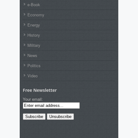
e-Book
Economy
Energy
History
Military
News
Politics
Video
Free Newsletter
Your email: