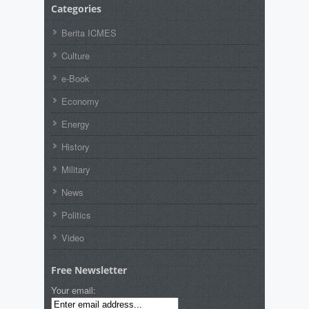
Categories
Berita ICMES
Culture
e-Book
Economy
Energy
History
Military
News
Politics
Video
Free Newsletter
Your email: