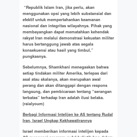
“Republik Islam Iran, jika perlu, akan
menggunakan opsi yang lebih substansial dan
efektif untuk mempertahankan keamanan
nasional dan integritas wilayahnya. Pihak yang
membayangkan dapat mematahkan kehendak
rakyat Iran melalui demonstrasi kekuatan militer
harus bertanggung jawab atas segala
konsekuensi atau hasil yang timbul,”
pungkasnya.
Sebelumnya, Shamkhani menegaskan bahwa
setiap tindakan militer Amerika, terlepas dari
asal atau skalanya, akan merupakan awal
perang dan akan ditanggapi dengan respons
langsung, dan pembicaraan tentang “serangan
terbatas” terhadap Iran adalah ilusi belaka.
(raialyoum)
Berbagi Informasi Intelijen ke AS tentang Rudal
Iran, Israel Ungkap Kekhawatirannya
Israel memberikan informasi intelijen kepada