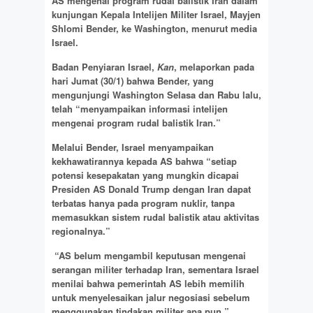
AS mengenai program rudal balistik Iran dalam
kunjungan Kepala Intelijen Militer Israel, Mayjen
Shlomi Bender, ke Washington, menurut media
Israel.
Badan Penyiaran Israel,
Kan
, melaporkan pada
hari Jumat (30/1) bahwa Bender, yang
mengunjungi Washington Selasa dan Rabu lalu,
telah “menyampaikan informasi intelijen
mengenai program rudal balistik Iran.”
Melalui Bender, Israel menyampaikan
kekhawatirannya kepada AS bahwa “setiap
potensi kesepakatan yang mungkin dicapai
Presiden AS Donald Trump dengan Iran dapat
terbatas hanya pada program nuklir, tanpa
memasukkan sistem rudal balistik atau aktivitas
regionalnya.”
“AS belum mengambil keputusan mengenai
serangan militer terhadap Iran, sementara Israel
menilai bahwa pemerintah AS lebih memilih
untuk menyelesaikan jalur negosiasi sebelum
menggunakan tindakan militer apa pun,”