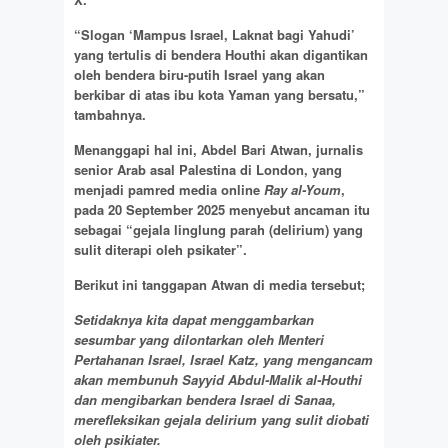
“Slogan ‘Mampus Israel, Laknat bagi Yahudi’
yang tertulis di bendera Houthi akan digantikan
oleh bendera biru-putih Israel yang akan
berkibar di atas ibu kota Yaman yang bersatu,”
tambahnya.
Menanggapi hal ini, Abdel Bari Atwan, jurnalis
senior Arab asal Palestina di London, yang
menjadi pamred media online
Ray al-Youm
,
pada 20 September 2025 menyebut ancaman itu
sebagai “gejala linglung parah (delirium) yang
sulit diterapi oleh psikater”.
Berikut ini tanggapan Atwan di media tersebut;
Setidaknya kita dapat menggambarkan
sesumbar yang dilontarkan oleh Menteri
Pertahanan Israel, Israel Katz, yang mengancam
akan membunuh Sayyid Abdul-Malik al-Houthi
dan mengibarkan bendera Israel di Sanaa,
merefleksikan gejala delirium yang sulit diobati
oleh psikiater.