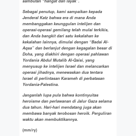
sambutan “hangat dan layak”.
Sebagai penutup, kami sampaikan kepada
Jenderal Katz bahwa era di mana Anda
membanggakan keunggulan intelijen dan
operasi-operasi gemilang telah mulai terkikis,
dan Anda bangkit dari satu kekalahan ke
kekalahan lainnya, dimulai dengan “
Badai
Al-
Aqsa” dan berlanjut dengan kegagalan besar di
Doha, yang diakhiri dengan operasi pahlawan
Yordania Abdul Mutalib Al-Qaisi, yang
menyusup ke intelijen Israel dan melancarkan
operasi jihadnya, menewaskan dua tentara
Israel di perlintasan Karameh di perbatasan
Yordania-Palestina.
Janganlah
lupa pula bahwa kontinyuitas
heroisme
dan perlawanan di Jalur Gaza selama
dua tahun. Hari-hari mendatang
juga
akan
membawa banyak terobosan heroik.
Perguliran
waktu
akan membuktikannya.
(mm/ry)