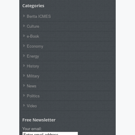
Categories
Berita ICMES
Culture
e-Book
Economy
Energy
History
Military
News
Politics
Video
Free Newsletter
Your email: