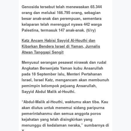
Genosida tersebut telah menewaskan 65.344
orang dan melukai 166.795 orang, sebagian
besar anak-anak dan perempuan, sementara
kelaparan telah merenggut nyawa 442 warga
Palestina, termasuk 147 anak-anak.
(ti/ry)
Katz Ancam Habisi Sayyid Al-Houthi dan
Kibarkan Bendera Israel di Yaman, Jurnalis
Atwan Tanggapi Sengit
Menyusul serangan pesawat nirawak dan rudal
Angkatan Bersenjata Yaman kubu Ansarullah
pada 18 September lalu, Menteri Pertahanan
Israel, Israel Katz, mengancam akan membunuh
pemimpin kelompok pejuang Ansarullah,
Sayyid Abdul Malik al-Houthi.
“Abdul-Malik al-Houthi, waktumu akan tiba. Kau
akan diutus untuk menemui sidang paripurna
pemerintahanmu dan semua anggota poros
kejahatan yang telah disingkirkan yang
menunggu di kedalaman neraka,” sumbarnya di
X.