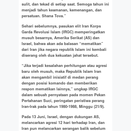
sulit, dan tekad di setiap saat. Semoga tahun ini
menjadi tahun keamanan, kemenangan, dan
persatuan. Shana Tova.”
Sehari sebelumnya, pasukan elit Iran Korps
Garda Revolusi Islam (IRGC) memperingatkan
musuh besarnya, Amerika Serikat (AS) dan
Israel, bahwa akan ada balasan “mematikan”
dari Iran jika negara republik Islam ini kembali
diserang oleh dua kekuatan jahat tersebut.
“Jika terjadi kesalahan perhitungan atau agresi
baru oleh musuh, maka Republik Islam Iran
akan mengambil inisiatif di medan perang
dengan posisi komando dan memberikan
respon mematikan lainnya,” ungkap IRGC
dalam sebuah pernyataan pada momen Pekan
Pertahanan Suci, peringatan peristiwa perang
Iran-Irak pada tahun 1980-1988, Minggu (21/9).
Pada 13 Juni, Israel, dengan dukungan AS,
melancarkan agresi 12 hari terhadap Iran, dan
Iran pun melancarkan serangan balik sebelum