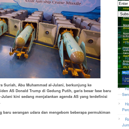
Terki
Ra
Kam
Ra
Rab
Ra
Sel
ra Suriah, Abu Muhammad al-Julani, berkunjung ke
Ra
den AS Donald Trump di Gedung Putih, garis besar fase baru
Sen
l-Julani kini sedang menjalankan agenda AS yang terdefinisi
.
Ha
Per
ng baru serangan udara dan mengebom beberapa permukiman
Ra
Jum