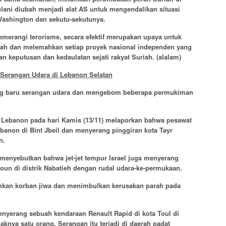
ani diubah menjadi alat AS untuk mengendalikan situasi
Washington dan sekutu-sekutunya.
merangi terorisme, secara efektif merupakan upaya untuk
iah dan melemahkan setiap proyek nasional independen yang
 keputusan dan kedaulatan sejati rakyat Suriah.
(alalam)
Serangan Udara di Lebanon Selatan
ng baru serangan udara dan mengebom beberapa permukiman
Lebanon pada hari Kamis (13/11) melaporkan bahwa pesawat
anon di Bint Jbeil dan menyerang pinggiran kota Tayr
n.
 menyebutkan bahwa jet-jet tempur Israel juga menyerang
oun di distrik Nabatieh dengan rudal udara-ke-permukaan.
uhkan korban jiwa dan menimbulkan kerusakan parah pada
enyerang sebuah kendaraan Renault Rapid di kota Toul di
daknya satu orang. Serangan itu terjadi di daerah padat