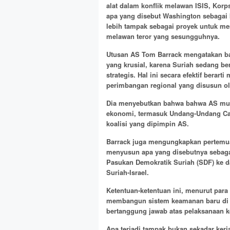
alat dalam konflik melawan ISIS, Korp
apa yang disebut Washington sebagai k
lebih tampak sebagai proyek untuk m
melawan teror yang sesungguhnya.
Utusan AS Tom Barrack mengatakan ba
yang krusial, karena Suriah sedang ber
strategis. Hal ini secara efektif bera
perimbangan regional yang disusun o
Dia menyebutkan bahwa bahwa AS mul
ekonomi, termasuk Undang-Undang Cae
koalisi yang dipimpin AS.
Barrack juga mengungkapkan pertemuan 
menyusun apa yang disebutnya sebagai
Pasukan Demokratik Suriah (SDF) ke da
Suriah-Israel.
Ketentuan-ketentuan ini, menurut pa
membangun sistem keamanan baru di ma
bertanggung jawab atas pelaksanaan ke
Apa terjadi tampak bukan sekadar ker