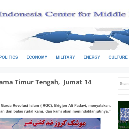
POLITICS
ECONOMY
MILITARY
ENERGY
CULTURE
ama Timur Tengah, Jumat 14
Garda Revolusi Islam (IRGC), Brigjen Ali Fadavi, menyatakan,
n dan batas rudal kami, dan kami akan menindaklanjutinya.”
Free 
Your e