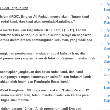
Ra
Rudal Terjauh Iran
Kam
Islam (IRGC), Brigjen Ali Fadavi, menyatakan, “Imam kami
Ra
 rudal kami, dan kami akan menindaklanjutinya.”
Rab
a martir Pasukan Dirgantara IRGC, Kamis (13/11), Fadavi
Ra
atan terus berlanjut di semua sektor, seraya menegaskan
Sel
berada dalam proses pembangunan kekuatan, yang tidak ada
Ra
Sen
gkinan pembatasan jangkauan rudal balistik Iran, dia
Ra
pernyataan yang sama sekali tidak profesional, mereka tidak
Sab
Ra
enetapkan jangkauan dan batas rudal kami, dan kami
Jum
hubungannya dengan kemampuan saintifik dan industri kami;
ntahkan oleh Imam dan Pemimpin Besar kami.”
Ra
Kam
, Wakil Panglima IRGC juga mengatakan, “Dalam Perang 12
arena melawan Iran, tetapi mereka dikalahkan karena para
Ra
 tugas suci mereka.”
Rab
 dalam perang 12 hari, Allah memenuhi janji-Nya dan