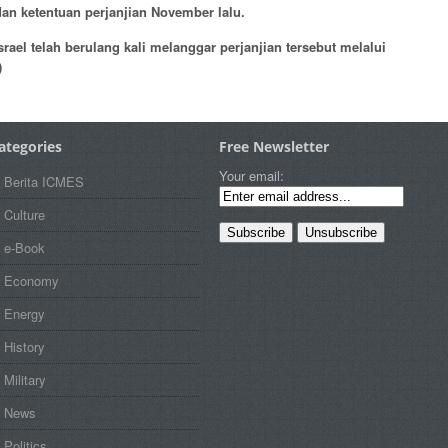
n ketentuan perjanjian November lalu.
srael telah berulang kali melanggar perjanjian tersebut melalui
)
ategories
Free Newsletter
Your email:
Berita ICMES
Culture
e-Book
Economy
Energy
History
Military
News
Politics