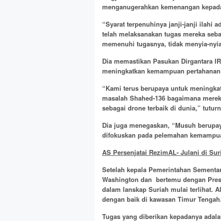
menganugerahkan kemenangan kepada 
“Syarat terpenuhinya janji-janji ilahi 
telah melaksanakan tugas mereka seb
memenuhi tugasnya, tidak menyia-nyiak
Dia memastikan Pasukan Dirgantara IR
meningkatkan kemampuan pertahanan
“Kami terus berupaya untuk meningka
masalah Shahed-136 bagaimana merek
sebagai drone terbaik di dunia,” tuturn
Dia juga menegaskan, “Musuh berupaya
difokuskan pada pelemahan kemampuan
AS Persenjatai RezimAL- Julani di Su
Setelah kepala Pemerintahan Sementa
Washington dan bertemu dengan Presi
dalam lanskap Suriah mulai terlihat. A
dengan baik di kawasan Timur Tengah
Tugas yang diberikan kepadanya adal