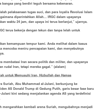
bangsa yang berdiri teguh bersama kebenaran.
adalah pelaksanaan tugas suci, dan para loyalis Revolusi Islam
agaimana diperintahkan Allah… IRGC dalam upayanya
an waktu 24 jam, dan upaya ini terus berlanjut,” ujarnya.
GC terus bekerja dengan tekun dan tanpa lelah untuk
tkan kemampuan tempur kami. Anda melihat dalam kasus
a mencoba meniru pencapaian kami, dan menyebutnya
ya.
 membatasi Iran secara politik dan militer, dan upayanya
 rudal Iran, tetapi mereka gagal.”
(alalam)
riah untuk Memusuhi Iran, Hizbullah dan Hamas
ra Suriah, Abu Muhammad al-Julani, berkunjung ke
den AS Donald Trump di Gedung Putih, garis besar fase baru
l-Julani kini sedang menjalankan agenda AS yang terdefinisi
.
ah mengarahkan kembali arena Suriah, mengubahnya menjadi