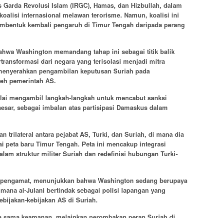
s Garda Revolusi Islam (IRGC), Hamas, dan Hizbullah, dalam
oalisi internasional melawan terorisme. Namun, koalisi ini
embentuk kembali pengaruh di Timur Tengah daripada perang
hwa Washington memandang tahap ini sebagai titik balik
transformasi dari negara yang terisolasi menjadi mitra
rti menyerahkan pengambilan keputusan Suriah pada
leh pemerintah AS.
ai mengambil langkah-langkah untuk mencabut sanksi
sar, sebagai imbalan atas partisipasi Damaskus dalam
trilateral antara pejabat AS, Turki, dan Suriah, di mana dia
 peta baru Timur Tengah. Peta ini mencakup integrasi
lam struktur militer Suriah dan redefinisi hubungan Turki-
ra pengamat, menunjukkan bahwa Washington sedang berupaya
na al-Julani bertindak sebagai polisi lapangan yang
bijakan-kebijakan AS di Suriah.
ja sama keamanan, melainkan perombakan peran Suriah di