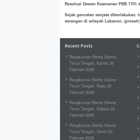
Resolusi Dewan Keamanan PBB 1701 da
Sejak gencatan senjata diberlakukan, I
serangan di wilayah Lebanon.
(presstv
Recent Posts
C
Rangkuman Berita Utama
Timur Tengah, Kamis 26
Februari 2026
Rangkuman Berita Utama
Timur Tengah, Rabu 25
Februari 2026
Rangkuman Berita Utama
Timur Tengah, Selasa 24
Februari 2026
Rangkuman Berita Utama
Timur Tengah, Senin 23
Februari 2026