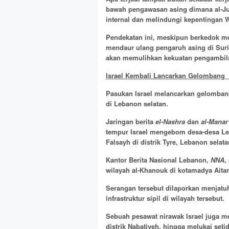
bawah pengawasan asing dimana al-Jul
internal dan melindungi kepentingan 
Pendekatan ini, meskipun berkedok me
mendaur ulang pengaruh asing di Sur
akan memulihkan kekuatan pengambilan
Israel Kembali Lancarkan Gelombang 
Pasukan Israel melancarkan gelomba
di Lebanon selatan.
Jaringan berita
el-Nashra
dan
al-Manar
tempur Israel mengebom desa-desa Leb
Falsayh di distrik Tyre, Lebanon selata
Kantor Berita Nasional Lebanon,
NNA
,
wilayah al-Khanouk di kotamadya Aitar
Serangan tersebut dilaporkan menjat
infrastruktur sipil di wilayah tersebut.
Sebuah pesawat nirawak Israel juga m
distrik Nabatiyeh, hingga melukai seti